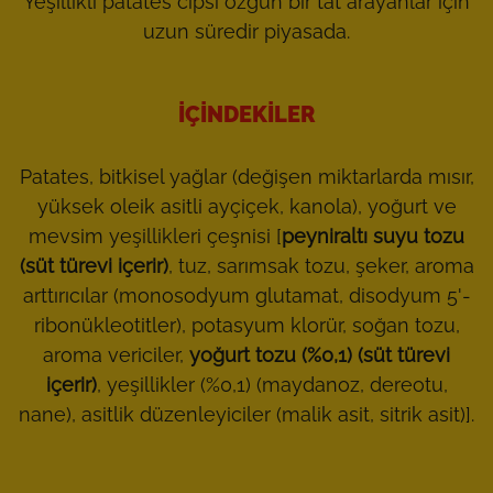
Yeşillikli patates cipsi özgün bir tat arayanlar için
uzun süredir piyasada.
İÇINDEKILER
Patates, bitkisel yağlar (değişen miktarlarda mısır,
yüksek oleik asitli ayçiçek, kanola), yoğurt ve
mevsim yeşillikleri çeşnisi [
peyniraltı suyu tozu
(süt türevi içerir)
, tuz, sarımsak tozu, şeker, aroma
arttırıcılar (monosodyum glutamat, disodyum 5'-
ribonükleotitler), potasyum klorür, soğan tozu,
aroma vericiler,
yoğurt tozu (%0,1) (süt türevi
içerir)
, yeşillikler (%0,1) (maydanoz, dereotu,
nane), asitlik düzenleyiciler (malik asit, sitrik asit)].