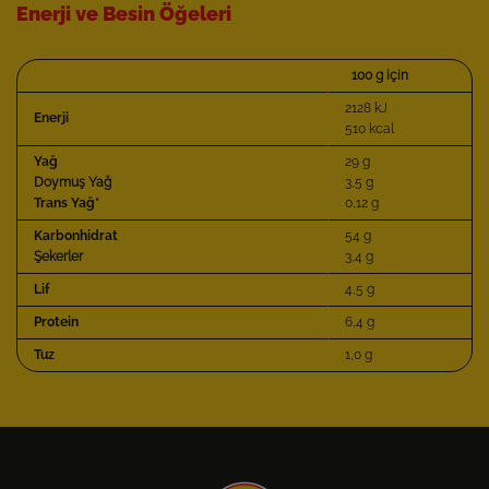
Enerji ve Besin Öğeleri
100 g için
2128 kJ
Enerji
510 kcal
Yağ
29 g
Doymuş Yağ
3,5 g
Trans Yağ*
0,12 g
Karbonhidrat
54 g
Şekerler
3,4 g
Lif
4,5 g
Protein
6,4 g
Tuz
1,0 g