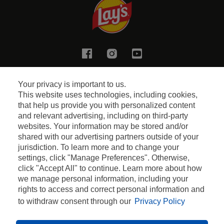
Facebook
Instagram
Youtube
Gizlilik Politikası
Your privacy is important to us.
This website uses technologies, including cookies,
Çerez Politikası
that help us provide you with personalized content
and relevant advertising, including on third-party
websites. Your information may be stored and/or
Kişisel Verilerin Korunması
shared with our advertising partners outside of your
jurisdiction. To learn more and to change your
Bilgi Toplumu Hizmetleri
settings, click "Manage Preferences". Otherwise,
click "Accept All" to continue. Learn more about how
Bize ulaşın
we manage personal information, including your
rights to access and correct personal information and
to withdraw consent through our
Privacy Policy
2023 PEPSICO