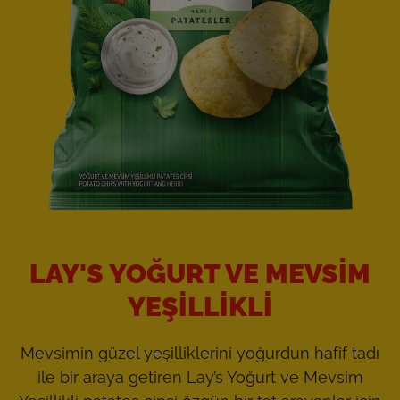
LAY'S YOĞURT VE MEVSIM
YEŞILLIKLI
Mevsimin güzel yeşilliklerini yoğurdun hafif tadı
ile bir araya getiren Lay’s Yoğurt ve Mevsim